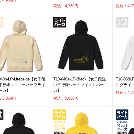
4,950円
税込：4,730円
税込：4,7
040b-LP-Litebeige【女子段
T10-040a-LP-Black【女子段違
T10-038
平行棒マロニーハーフライ
い平行棒シートツイストパー
ングライ
ーカ】
カ】
税込：4,7
5,060円
税込：5,060円