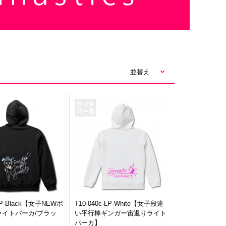
並替え
-LP-Black【女子NEWポ
T10-040c-LP-White【女子段違
ライトパーカ/ブラッ
い平行棒ギンガー宙返りライト
パーカ】