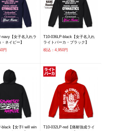
6LP-navy【女子名入れラ
T10-036LP-black【女子名入れ
カ・ネイビー】
ライトパーカ・ブラック】
50円
税込：4,950円
-black【女子I will win
T10-032LP-red【痛耐強成ライ