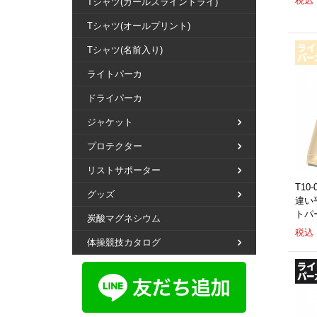
税込：
Tシャツ(ガールズラインドライ)
Tシャツ(オールプリント)
Tシャツ(名前入り)
ライトパーカ
ドライパーカ
ジャケット
プロテクター
リストサポーター
T10-
グッズ
違い
トパ
炭酸マグネシウム
税込：
体操競技カタログ