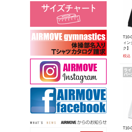
T10
ィン
ク】
税込：
T10-