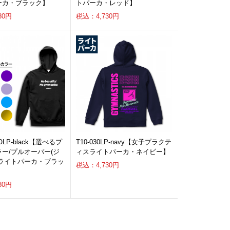
ーカ・ブラック】
トパーカ・レッド】
30円
税込：4,730円
POLP-black【選べるプ
T10-030LP-navy【女子プラクテ
ー/プルオーバー(ジ
ィスライトパーカ・ネイビー】
)ライトパーカ・ブラッ
税込：4,730円
80円