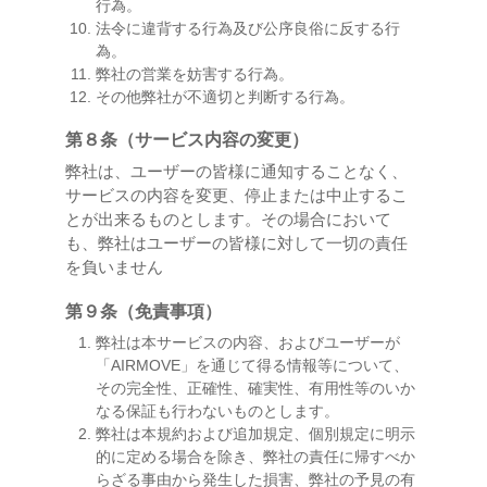
行為。
法令に違背する行為及び公序良俗に反する行
為。
弊社の営業を妨害する行為。
その他弊社が不適切と判断する行為。
第８条（サービス内容の変更）
弊社は、ユーザーの皆様に通知することなく、
サービスの内容を変更、停止または中止するこ
とが出来るものとします。その場合において
も、弊社はユーザーの皆様に対して一切の責任
を負いません
第９条（免責事項）
弊社は本サービスの内容、およびユーザーが
「AIRMOVE」を通じて得る情報等について、
その完全性、正確性、確実性、有用性等のいか
なる保証も行わないものとします。
弊社は本規約および追加規定、個別規定に明示
的に定める場合を除き、弊社の責任に帰すべか
らざる事由から発生した損害、弊社の予見の有