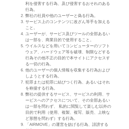
利を侵害する行為、及び侵害するおそれのある
行為。
弊社の社員や他のユーザーと偽る行為。
サービス上のコンテンツに改ざん等手を加える
こと。
ユーザーが、サービス及びツールの全部あるい
は一部を、商業目的で使用すること。
ウイルスなどを用いてコンピューターのソフト
ウェア、ハードウェア等を破壊、制限などする
行為その他不正の目的で本サイトにアクセスす
る一切の行為。
他のユーザーの個人情報を収集する行為および
しようとする行為。
犯罪または犯罪に結びつく行為、あるいはそれ
を称揚する行為。
弊社の提供するサービス、サービスの利用、サ
ービスへのアクセスについて、その全部あるい
は一部を問わず、 私的に閲覧して楽しむ以外の
目的で利用（使用、複製、複写、販売、上映な
ど形態を問わず）する行為。
「AIRMOVE」の運営を妨げる行為、誹謗する