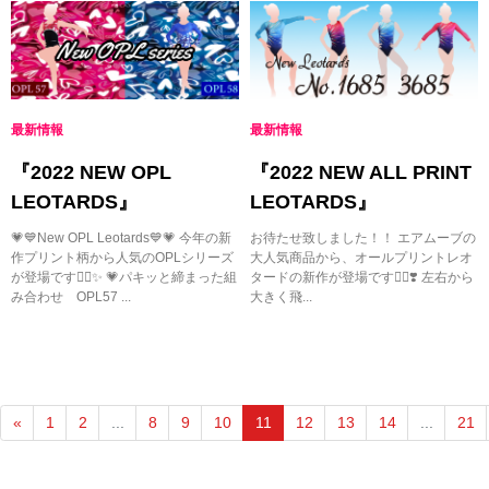
最新情報
最新情報
『2022 NEW OPL
『2022 NEW ALL PRINT
LEOTARDS』
LEOTARDS』
💗💙New OPL Leotards💙💗 今年の新
お待たせ致しました！！ エアムーブの
作プリント柄から人気のOPLシリーズ
大人気商品から、オールプリントレオ
が登場です✊🏻✨ 💗パキッと締まった組
タードの新作が登場です✊🏻❣️ 左右から
み合わせ OPL57 ...
大きく飛...
«
1
2
...
8
9
10
11
12
13
14
...
21