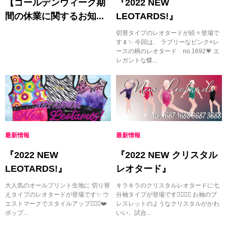
【ゴールデンウィーク期
『2022 NEW
間の休業に関するお知...
LEOTARDS!』
切替タイプのレオタードが続々登場で
す🌷✨ 今回は、 ラブリーなピンク×レ
ースの柄のレオタード no.1692💗 エ
レガントな蝶...
最新情報
最新情報
『2022 NEW
『2022 NEW クリスタル
LEOTARDS!』
レオタード』
大人気のオールプリント生地に 切り替
キラキラのクリスタルレオタードに七
えタイプのレオタードが登場です✨ ウ
分袖タイプが登場です💁🏻‍♀️✨ お袖のブ
エストマークでスタイルアップ🙆🏻‍♀️❤️
レスレットのようなクリスタルがかわ
ポップ...
いい、試合...