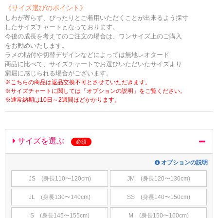
《サイズ選びのポイント》
しわが寄らず、ぴったりとご着用いただくことが出来るよう採寸
したサイズチャートとなっております。
今後の成長を考えてのご注文の場合は、ワンサイズ上のご購入
をお勧めいたします。
ラメの貼付や切替デザインなどによっては無地レオタード
商品に比べて、サイズチャートでお選びいただいたサイズより
窮屈に感じられる場合がございます。
※こちらの商品は返品交換不可とさせていただきます。
※サイズチャートに関しては「オプションの説明」をご覧ください。
※通常納期は10日～2週間ほどかかります。
サイズを選ぶ
必須
オプションの説明
JS (身長110〜120cm)
JM (身長120〜130cm)
JL (身長130〜140cm)
SS (身長140〜150cm)
S (身長145〜155cm)
M (身長150〜160cm)