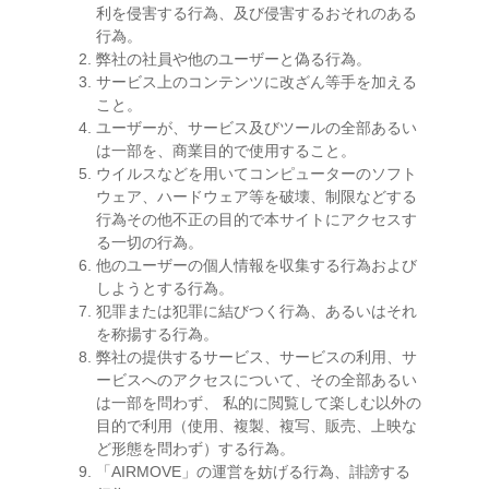
利を侵害する行為、及び侵害するおそれのある
行為。
弊社の社員や他のユーザーと偽る行為。
サービス上のコンテンツに改ざん等手を加える
こと。
ユーザーが、サービス及びツールの全部あるい
は一部を、商業目的で使用すること。
ウイルスなどを用いてコンピューターのソフト
ウェア、ハードウェア等を破壊、制限などする
行為その他不正の目的で本サイトにアクセスす
る一切の行為。
他のユーザーの個人情報を収集する行為および
しようとする行為。
犯罪または犯罪に結びつく行為、あるいはそれ
を称揚する行為。
弊社の提供するサービス、サービスの利用、サ
ービスへのアクセスについて、その全部あるい
は一部を問わず、 私的に閲覧して楽しむ以外の
目的で利用（使用、複製、複写、販売、上映な
ど形態を問わず）する行為。
「AIRMOVE」の運営を妨げる行為、誹謗する