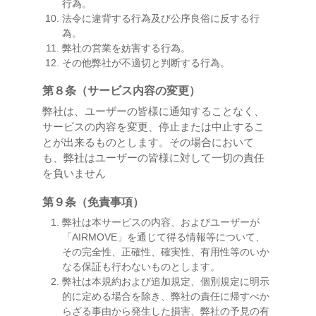
行為。
法令に違背する行為及び公序良俗に反する行
為。
弊社の営業を妨害する行為。
その他弊社が不適切と判断する行為。
第８条（サービス内容の変更）
弊社は、ユーザーの皆様に通知することなく、
サービスの内容を変更、停止または中止するこ
とが出来るものとします。その場合において
も、弊社はユーザーの皆様に対して一切の責任
を負いません
第９条（免責事項）
弊社は本サービスの内容、およびユーザーが
「AIRMOVE」を通じて得る情報等について、
その完全性、正確性、確実性、有用性等のいか
なる保証も行わないものとします。
弊社は本規約および追加規定、個別規定に明示
的に定める場合を除き、弊社の責任に帰すべか
らざる事由から発生した損害、弊社の予見の有